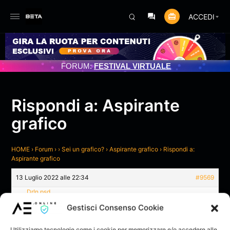
ACCEDI
AMENTO PROGRAMMATO 3/07/2025
FORUM:
FESTIVAL VIRTUALE
Rispondi a: Aspirante
grafico
HOME
›
Forum
›
›
Sei un grafico?
›
Aspirante grafico
›
Rispondi a:
Aspirante grafico
13 Luglio 2022 alle 22:34
#9569
Dr!n.psd
Grazie ♥️
Gestisci Consenso Cookie
Come funziona ae play?
Utilizziamo tecnologie come i cookie per memorizzare e/o accedere alle
LIVELLO: