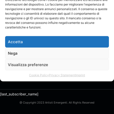
informazioni del dispositivo. Lo facciamo per migliorare l'esperienza di
navigazione e per mostrare annunci personalizzati. Il consenso a queste
tecnologie ci consentirà di elaborare dati quali il comportamento di
navigazione o gli ID univoci su questo sito. Il mancato consenso o la
revoca del consenso possono influire negativamente su alcune
Pubblicato da
caratteristiche e funzioni.
Follow
Dr!n.psd
Aspirante grafico✍
Consigliatemi dei
Accetta
corsi online da seguire in attesa di
iscrivermi all'università
Ps: Ho appena
Nega
vinto il verificato tramite il giveaway,
grazie staff
Visualizza preferenze
Cookie Policy
Privacy Statement
Imprint
[last_subscriber_name]
@ Copyright 2023 Artisti Emergenti. All Rights Reserved