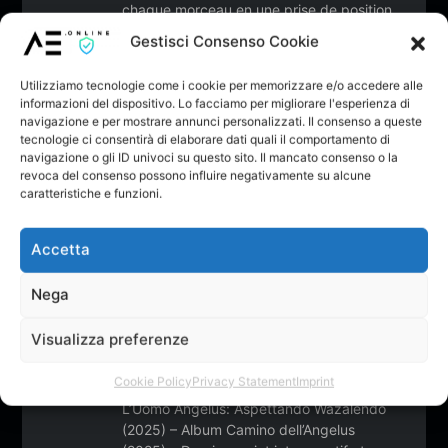
chaque morceau en une prise de position
poétique et politique. Débuts : En 2010, il
Gestisci Consenso Cookie
se fait connaître au sein du groupe Exxtra
Team, avec le single Ruba Cuori. En 2011,
Utilizziamo tecnologie come i cookie per memorizzare e/o accedere alle
il fonde le collectif Mondovì VIP, avant de
informazioni del dispositivo. Lo facciamo per migliorare l'esperienza di
tenter sa chance à X Factor Italia en 2012,
navigazione e per mostrare annunci personalizzati. Il consenso a queste
où il atteint les Bootcamps. En parallèle, il
tecnologie ci consentirà di elaborare dati quali il comportamento di
participe au Leader Mixtape de Ghali avec
navigazione o gli ID univoci su questo sito. Il mancato consenso o la
revoca del consenso possono influire negativamente su alcune
le morceau Complice, marquant son
caratteristiche e funzioni.
entrée dans la scène italienne émergente.
Discographie sélective : Ruba Cuori (2010)
– Exxtra Team 2Faces (2011) – Mixtape
Accetta
Complice (2012) – feat. Ghali 2Faces Vol. 2
(2015) Già lo sai (2019) – projet marquant
Nega
son changement de nom en Emby Mba Di
Più (2020) – single soul engagé GIA LO
Visualizza preferenze
SAI Vol. 2 (2021) – Album NIGGATIME
(2023) – Album Wazalendo EP (2024) – EP
Cookie Policy
Privacy Statement
Imprint
engagé aux sonorités panafricaines
L’Uomo Angelus: Aspettando Wazalendo
(2025) – Album Camino dell’Angelus