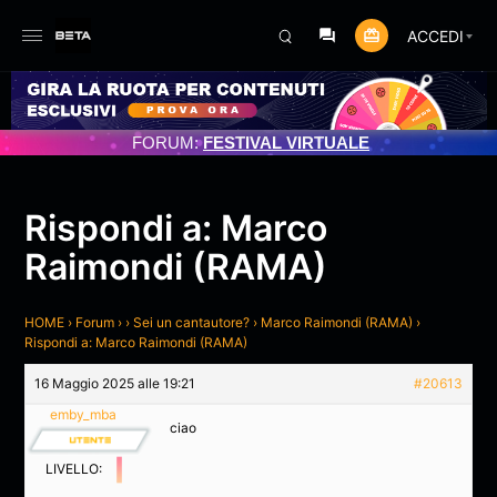
ACCEDI
AMENTO PROGRAMMATO 3/07/2025
FORUM:
FESTIVAL VIRTUALE
Rispondi a: Marco
Raimondi (RAMA)
HOME
›
Forum
›
›
Sei un cantautore?
›
Marco Raimondi (RAMA)
›
Rispondi a: Marco Raimondi (RAMA)
16 Maggio 2025 alle 19:21
#20613
emby_mba
ciao
LIVELLO: