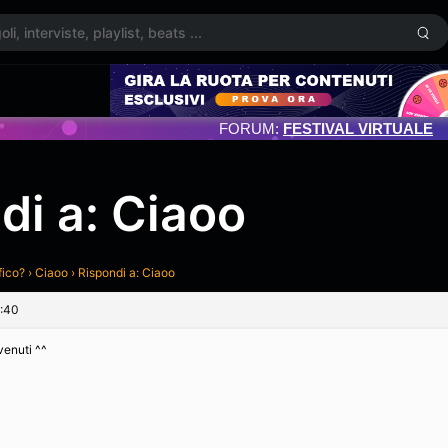
FORUM:
FESTIVAL VIRTUALE
di a: Ciaoo
fico?
›
Ciaoo
›
Rispondi a: Ciaoo
8:40
enuti ^^