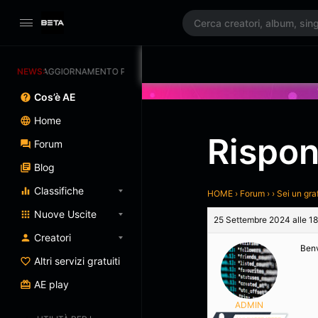
NEWS:
AGGIORNAMENTO PROGRAMMATO 3/07/2025
Cos’è AE
Home
Rispon
Forum
Blog
Classifiche
HOME
›
Forum
›
›
Sei un gra
Nuove Uscite
25 Settembre 2024 alle 1
Creatori
Benv
Altri servizi gratuiti
AE play
ADMIN