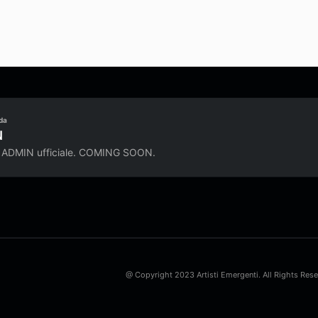
da
N
 ADMIN ufficiale. COMING SOON.
@ Copyright 2023 Artisti Emergenti. All Rights Res