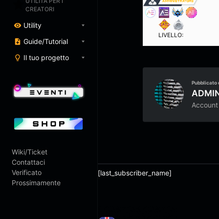
UTILITÀ PER I
CREATORI
Utility
LIVELLO:
Guide/Tutorial
Il tuo progetto
Pubblicato 
ADMI
Account
Wiki/Ticket
Contattaci
Verificato
[last_subscriber_name]
Prossimamente