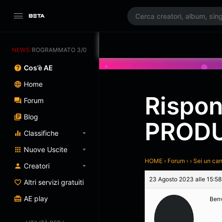
MENTO PROGRAMMATO 3/07/2025
NEWS:
Cos’è AE
Home
Rispo
Forum
Blog
PRODU
Classifiche
Nuove Uscite
HOME
›
Forum
›
›
Sei un ca
Creatori
23 Agosto 2023 alle 15:58
Altri servizi gratuiti
AE play
Benv