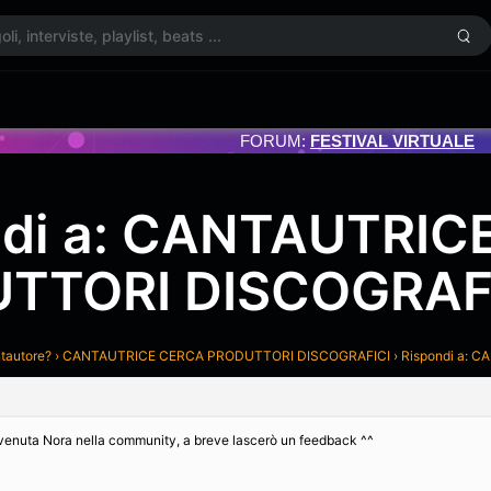
FORUM:
FESTIVAL VIRTUALE
ndi a: CANTAUTRIC
TTORI DISCOGRAF
ntautore?
›
CANTAUTRICE CERCA PRODUTTORI DISCOGRAFICI
›
Rispondi a:
enuta Nora nella community, a breve lascerò un feedback ^^