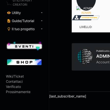
UTILITÀ PER I
CREATORI
Utility
ADMIN
Guide/Tutorial
LIVELLO:
Il tuo progetto
Pubblicato 
ADMI
Account
Wiki/Ticket
Contattaci
Verificato
Prossimamente
[last_subscriber_name]