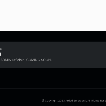
da
N
 ADMIN ufficiale. COMING SOON.
@ Copyright 2023 Artisti Emergenti. All Rights Res