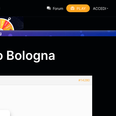
Forum
PLAY
ACCEDI
g
no Bologna
#14280