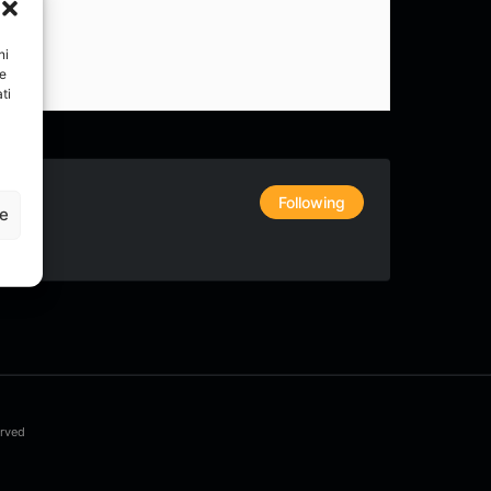
ni
re
ti
Following
ze
erved