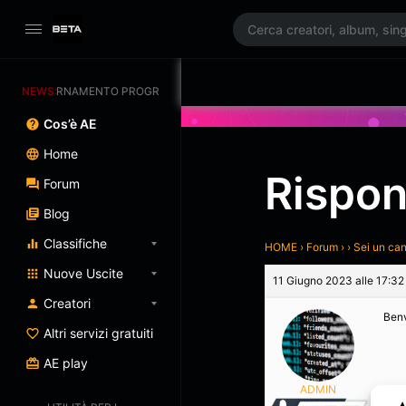
AGGIORNAMENTO PROGRAMMATO 3/07/2025
NEWS:
Cos’è AE
Home
Rispon
Forum
Blog
Classifiche
HOME
›
Forum
›
›
Sei un ca
Nuove Uscite
11 Giugno 2023 alle 17:32
Creatori
Benv
Altri servizi gratuiti
AE play
ADMIN