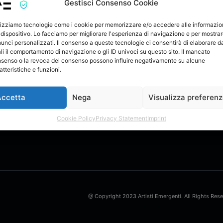
Gestisci Consenso Cookie
lizziamo tecnologie come i cookie per memorizzare e/o accedere alle informazio
 dispositivo. Lo facciamo per migliorare l'esperienza di navigazione e per mostra
unci personalizzati. Il consenso a queste tecnologie ci consentirà di elaborare da
li il comportamento di navigazione o gli ID univoci su questo sito. Il mancato
senso o la revoca del consenso possono influire negativamente su alcune
atteristiche e funzioni.
da
Accetta
Nega
Visualizza preferen
N
 ADMIN ufficiale. COMING SOON.
Cookie Policy
Privacy Statement
Imprint
@ Copyright 2023 Artisti Emergenti. All Rights Res