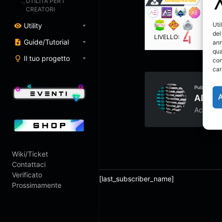
UTILITÀ PER I
CREATORI
Uti
Utility
del
LIVELLO:
Guide/Tutorial
ann
qua
Il tuo progetto
con
car
Pubblicato 
ADMI
Account
Wiki/Ticket
Contattaci
Verificato
[last_subscriber_name]
Prossimamente