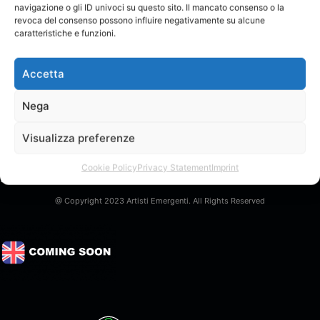
Buonagiornata boyzzz
navigazione o gli ID univoci su questo sito. Il mancato consenso o la
revoca del consenso possono influire negativamente su alcune
caratteristiche e funzioni.
Anonimo
LIVELLO:
Accetta
Nega
Visualizza preferenze
Cookie Policy
Privacy Statement
Imprint
[last_subscriber_name]
@ Copyright 2023 Artisti Emergenti. All Rights Reserved