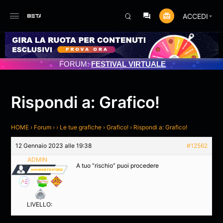
ACCEDI
FORUM:
FESTIVAL VIRTUALE
Rispondi a: Grafico!
HOME
›
Forum
›
›
Le tue grafiche
›
Grafico!
›
Rispondi a: Grafico!
12 Gennaio 2023 alle 19:38
#12562
ADMIN
A tuo “rischio” puoi procedere
LIVELLO: