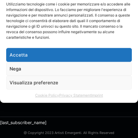
Collaborazione
Utilizziamo tecnologie come i cookie per memorizzare e/o accedere alle
LIVELLO:
o Feat.
informazioni del dispositivo. Lo facciamo per migliorare l'esperienza di
navigazione e per mostrare annunci personalizzati. Il consenso a queste
tecnologie ci consentirà di elaborare dati quali il comportamento di
navigazione o gli ID univoci su questo sito. Il mancato consenso o la
revoca del consenso possono influire negativamente su alcune
caratteristiche e funzioni.
Accetta
Pubblicato da
Following
Nega
ADMIN
Account ADMIN ufficiale. COMING SOON.
Visualizza preferenze
Cookie Policy
Privacy Statement
Imprint
[last_subscriber_name]
@ Copyright 2023 Artisti Emergenti. All Rights Reserved