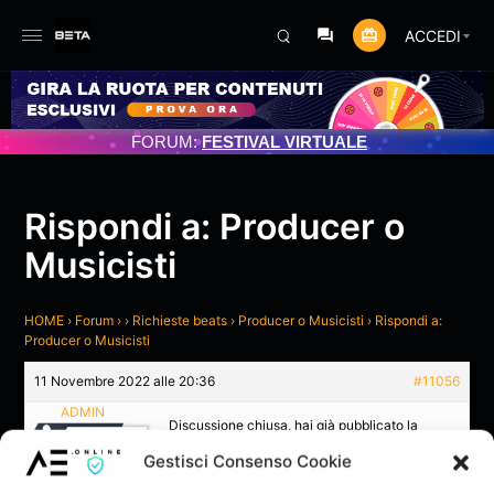
ACCEDI
RNAMENTO PROGRAMMATO 3/07/2025
FORUM:
FESTIVAL VIRTUALE
Rispondi a: Producer o
Musicisti
HOME
›
Forum
›
›
Richieste beats
›
Producer o Musicisti
›
Rispondi a:
Producer o Musicisti
11 Novembre 2022 alle 20:36
#11056
ADMIN
Discussione chiusa, hai già pubblicato la
stessa richiesta in un’altra sezione:
Gestisci Consenso Cookie