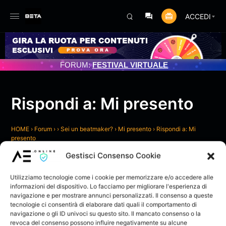
ACCEDI
MMATO 3/07/2025
FORUM:
FESTIVAL VIRTUALE
Rispondi a: Mi presento
HOME
›
Forum
›
›
Sei un beatmaker?
›
Mi presento
›
Rispondi a: Mi
presento
Gestisci Consenso Cookie
6 Ottobre 2022 alle 12:55
#10544
mr. coach
Utilizziamo tecnologie come i cookie per memorizzare e/o accedere alle
informazioni del dispositivo. Lo facciamo per migliorare l'esperienza di
navigazione e per mostrare annunci personalizzati. Il consenso a queste
LIVELLO:
Fai clic per accettare i cookie di
tecnologie ci consentirà di elaborare dati quali il comportamento di
marketing e abilitare questo
navigazione o gli ID univoci su questo sito. Il mancato consenso o la
contenuto
revoca del consenso possono influire negativamente su alcune