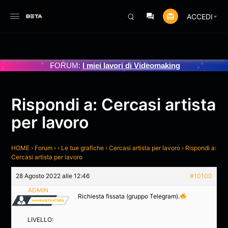
ACCEDI
IORNAMENTO PROGRAMMATO 3/07/2025
FORUM:
I miei lavori di Videomaking
Rispondi a: Cercasi artista
per lavoro
HOME
›
Forum
›
›
Le tue grafiche
›
Cercasi artista per lavoro
›
Rispondi a:
Cercasi artista per lavoro
28 Agosto 2022 alle 12:46
#10100
ADMIN
Richiesta fissata (gruppo Telegram).
LIVELLO: