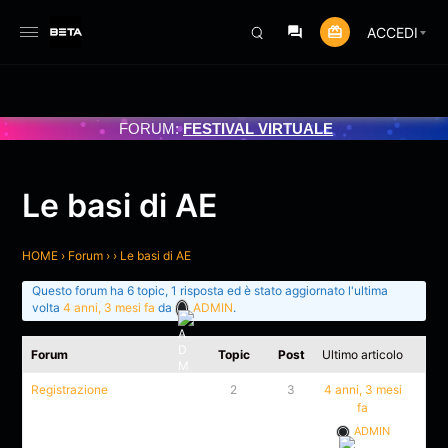
ACCEDI
AMMATO 3/07/2025
FORUM:
FESTIVAL VIRTUALE
Le basi di AE
HOME
›
Forum
›
›
Le basi di AE
Questo forum ha 6 topic, 1 risposta ed è stato aggiornato l'ultima
volta
4 anni, 3 mesi fa
da
ADMIN
.
Forum
Topic
Post
Ultimo articolo
Registrazione
2
3
4 anni, 3 mesi
fa
ADMIN