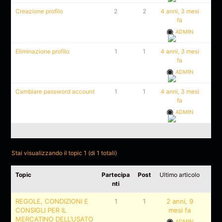
Creazione profilo
2
2
4 anni, 3 mesi
fa
ADMIN
Eliminazione profilo
1
1
4 anni, 3 mesi
fa
ADMIN
Cambiare password account
1
1
4 anni, 3 mesi
fa
ADMIN
Stai visualizzando il topic 1 (di 1 totali)
Topic
Partecipa
Post
Ultimo articolo
nti
REGOLE, CONDIZIONI E
1
1
2 anni, 9
CONSIGLI PER IL
mesi fa
MERCATINO DELL’USATO
ADMIN