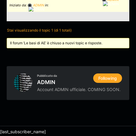
Iniziato da:
ADMIN
in:
Stai visualizzando il topic 1 (di 1 totali)
Il forum ‘Le basi di AE’ è chiuso a nuovi topic e risposte.
Pubblicato da
Following
ADMIN
Account ADMIN ufficiale. COMING SOON.
[last_subscriber_name]