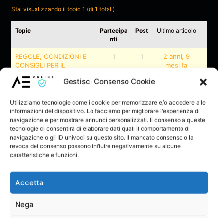
Stai visualizzando il topic 1 (di 1 totali)
Topic
Partecipa
Post
Ultimo articolo
nti
REGOLE, CONDIZIONI E
1
1
2 anni, 9
CONSIGLI PER IL
mesi fa
MERCATINO DELL’USATO
ADMIN
Gestisci Consenso Cookie
Iniziato da:
ADMIN
in:
Utilizziamo tecnologie come i cookie per memorizzare e/o accedere alle
informazioni del dispositivo. Lo facciamo per migliorare l'esperienza di
navigazione e per mostrare annunci personalizzati. Il consenso a queste
Stai visualizzando il topic 1 (di 1 totali)
tecnologie ci consentirà di elaborare dati quali il comportamento di
navigazione o gli ID univoci su questo sito. Il mancato consenso o la
Devi essere connesso per creare nuovi topic.
revoca del consenso possono influire negativamente su alcune
caratteristiche e funzioni.
Nome utente:
Accetta
Password:
Nega
Mantienimi connesso