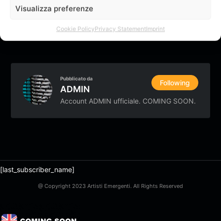
Visualizza preferenze
Accesso
Cookie Policy
Privacy Statement
Imprint
Pubblicato da
Following
ADMIN
Account ADMIN ufficiale. COMING SOON.
[last_subscriber_name]
@ Copyright 2023 Artisti Emergenti. All Rights Reserved