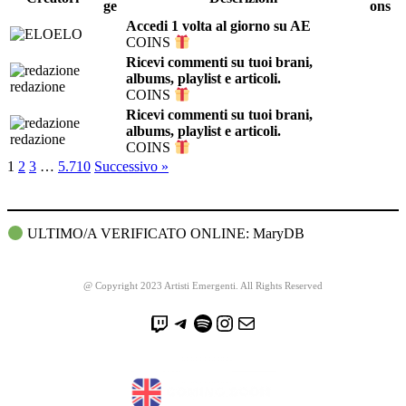
ge
ons
Accedi 1 volta al giorno su AE
ELO
COINS
Ricevi commenti su tuoi brani,
albums, playlist e articoli.
redazione
COINS
Ricevi commenti su tuoi brani,
albums, playlist e articoli.
redazione
COINS
1
2
3
…
5.710
Successivo »
ULTIMO/A VERIFICATO ONLINE: MaryDB
@ Copyright 2023 Artisti Emergenti. All Rights Reserved
Twitch
Telegram
Spotify
Instagram
Email