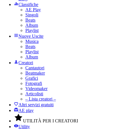
Classifiche
AE Play
Singoli
Beats
Album
Playlist
Nuove Uscite
Musica
Beats
Playlist
Album
Creatori
Cantautori
Beatmaker
Grafici
Fotografi
Videomaker
Articolisti
– Lista creatori –
Altri servizi gratuiti
AE play
UTILITÀ PER I CREATORI
Utility