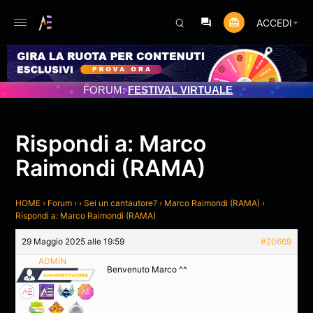
ACCEDI
FORUM:
FESTIVAL VIRTUALE
Rispondi a: Marco
Raimondi (RAMA)
HOME
›
Forum
›
›
Sei un cantautore?
›
Marco Raimondi (RAMA)
›
Rispondi a: Marco Raimondi (RAMA)
29 Maggio 2025 alle 19:59
#20669
ADMIN
Benvenuto Marco ^^