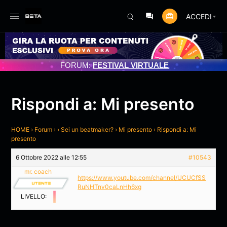
ACCEDI
RNAMENTO PROGRAMMATO 3/07/2025
FORUM:
FESTIVAL VIRTUALE
Rispondi a: Mi presento
HOME
›
Forum
›
›
Sei un beatmaker?
›
Mi presento
›
Rispondi a: Mi
presento
6 Ottobre 2022 alle 12:55
#10543
mr. coach
https://www.youtube.com/channel/UCUCfSS
RuNHTnv0caLnHh6xg
LIVELLO: