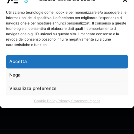
Ho ascoltato due tracce al volo, mi è piaciuto
il genere…complimenti.
Utilizziamo tecnologie come i cookie per memorizzare e/o accedere alle
informazioni del dispositivo. Lo facciamo per migliorare l'esperienza di
Se carichi i brani sul tuo profilo, il prima
LIVELLO:
navigazione e per mostrare annunci personalizzati. Il consenso a queste
possibile ti lascerò un feedback dettagliato.
tecnologie ci consentirà di elaborare dati quali il comportamento di
navigazione o gli ID univoci su questo sito. Il mancato consenso o la
Guide su come personalizzare il profilo e
revoca del consenso possono influire negativamente su alcune
caricare brani/album:
caratteristiche e funzioni.
https://www.artistiemergenti.online/wiki-
ticket
Accetta
Nega
Pubblicato da
Following
ADMIN
Visualizza preferenze
Account ADMIN ufficiale. COMING SOON.
Cookie Policy
Privacy Statement
Imprint